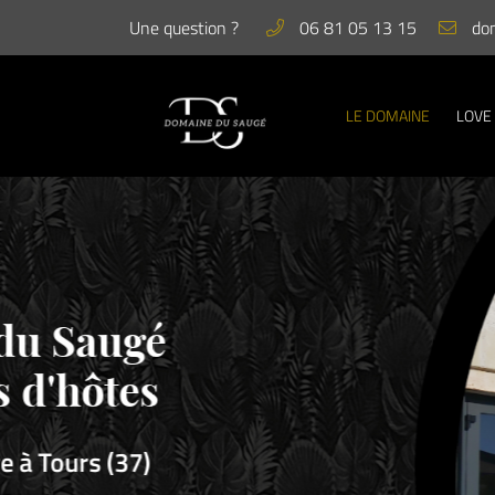
Une question ?
06 81 05 13 15
6 Chemin du Saugé
37520 La Riche
06 81 05 13 15
LE DOMAINE
LOVE
Chambre d'hôte r
Adresse email de réception
à Tours (37) en Indre-
