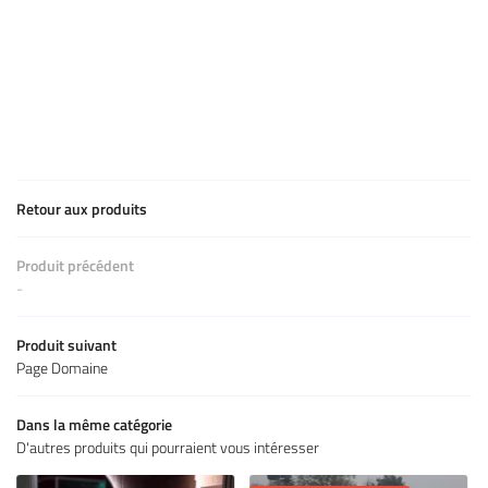
LOVE ROOM
06 81 05 13 1
TION DE CHAMBRES
TOURISME
HOTOS – VIDÉOS
Retour aux produits
BON CADEAU
Rejoignez-nous
AVIS
Produit précédent
-
ACTUALITÉS
Restez infor
Produit suivant
CONTACT
Page Domaine
Inscription Newsle
RÉSERVATION
Dans la même catégorie
D'autres produits qui pourraient vous intéresser