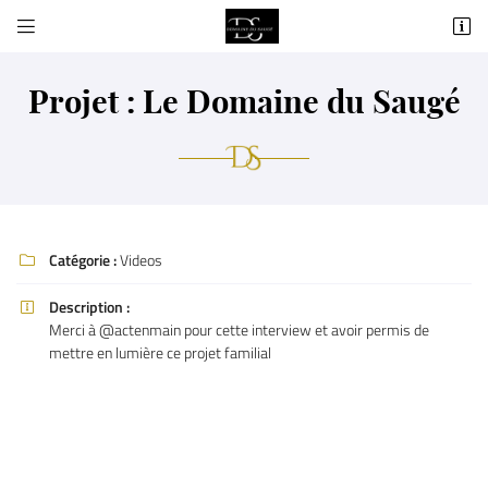


6 Chemin du Saugé
37520 La Riche
06 81 05 13 15
Projet : Le Domaine du Saugé
Catégorie :
Videos

Description :

Merci à @actenmain pour cette interview et avoir permis de
Adresse email de réception

mettre en lumière ce projet familial
Recopier le code ci-contre

Rafraîchir le captcha
